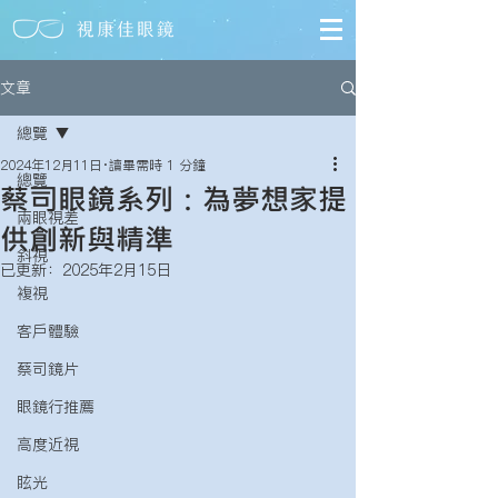
文章
總覽
2024年12月11日
讀畢需時 1 分鐘
總覽
蔡司眼鏡系列：為夢想家提
兩眼視差
供創新與精準
斜視
已更新：
2025年2月15日
複視
客戶體驗
蔡司鏡片
眼鏡行推薦
高度近視
眩光