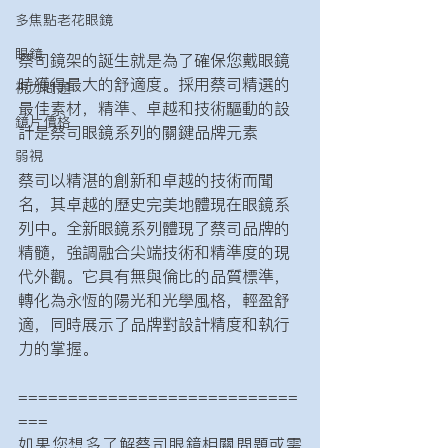
多焦點老花眼鏡
眼鏡
蔡司鏡架的誕生就是為了確保您戴眼鏡
時獲得最大的舒適度。採用蔡司精選的
視力問題
最佳素材，精準、卓越和技術驅動的設
鏡片價格
計是蔡司眼鏡系列的關鍵品牌元素
弱視
蔡司以精湛的創新和卓越的技術而聞
名，其卓越的歷史完美地體現在眼鏡系
列中。全新眼鏡系列體現了蔡司品牌的
精髓，強調融合尖端技術和精準度的現
代外觀。它具有無與倫比的品質標準，
轉化為永恆的陽光和光學風格，輕盈舒
適，同時展示了品牌對設計精度和執行
力的掌握。
============================
===
如果您想多了解蔡司眼鏡相關問題或需