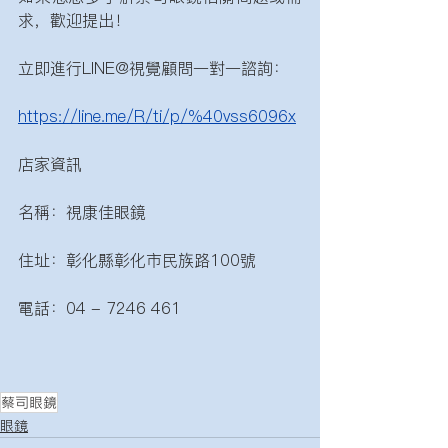
求，歡迎提出！
立即進行LINE@視覺顧問一對一諮詢： 
https://line.me/R/ti/p/%40vss6096x
店家資訊
名稱：視康佳眼鏡
住址：彰化縣彰化市民族路100號 
電話：04 - 7246 461
蔡司眼鏡
眼鏡