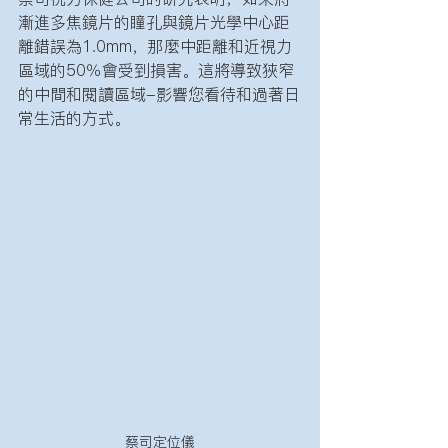
漸進多焦鏡片的瞳孔與鏡片光學中心距
離錯誤為1.0mm，那麼中距離和近視力
區域的50％會受到損害。這將導致狹窄
的中間和閱讀區域-影響您看待和過著日
常生活的方式。
蔡司定位儀