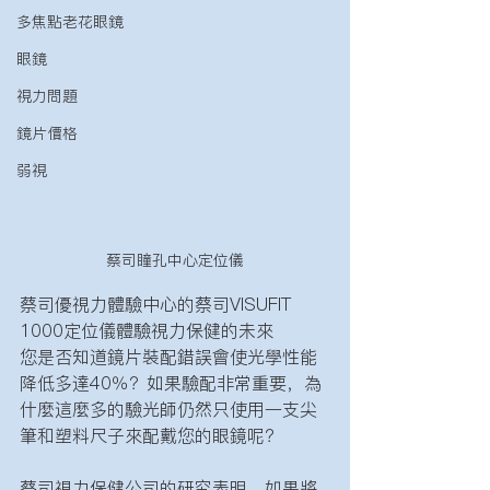
多焦點老花眼鏡
眼鏡
視力問題
鏡片價格
弱視
蔡司瞳孔中心定位儀
蔡司優視力體驗中心的蔡司VISUFIT 
1000定位儀體驗視力保健的未來
您是否知道鏡片裝配錯誤會使光學性能
降低多達40％？如果驗配非常重要，為
什麼這麼多的驗光師仍然只使用一支尖
筆和塑料尺子來配戴您的眼鏡呢？
蔡司視力保健公司的研究表明，如果將