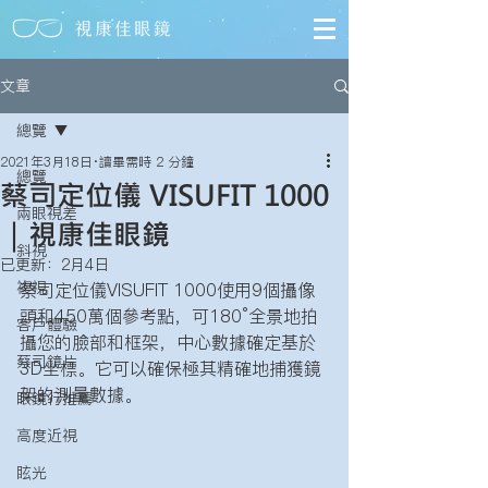
文章
總覽
2021年3月18日
讀畢需時 2 分鐘
總覽
蔡司定位儀 VISUFIT 1000
兩眼視差
｜視康佳眼鏡
斜視
已更新：
2月4日
複視
蔡司定位儀VISUFIT 1000使用9個攝像
頭和450萬個參考點，可180°全景地拍
客戶體驗
攝您的臉部和框架，中心數據確定基於
蔡司鏡片
3D坐標。它可以確保極其精確地捕獲鏡
架的測量數據。
眼鏡行推薦
高度近視
眩光