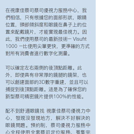
在視康佳蔡司蔡司優視力服務中心，我
們相信，只有根據您的面部形狀，眼睛
位置，頭部傾斜度和眼鏡在鼻子上的位
置來配戴鏡片，才能實現最佳視力。因
此，我們使用蔡司的最新技術– Visufit 
1000 –比使用尖筆更快，更準確的方式
對所有消費者進行數字化測量。
可以確定左右兩側的後頂點距離。此
外，即使具有非常厚的鏡腿的鏡架，也
可以創建面部的3D數字重建，並且可以
捕捉到後頂點距離。這是為了確保您的
新型蔡司精密鏡片提供100％的性能。
配不到舒適眼鏡找 視康佳蔡司優視力中
心，發現沒發現地方，解決不好解決的
眼鏡問題。預約制，蔡司優視力服務中
心全程使用全套蔡司定位服務，蒐集完