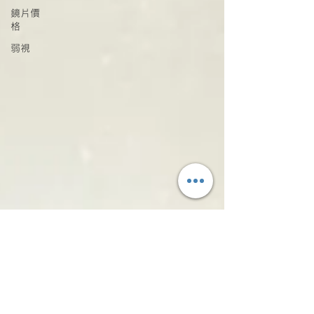
鏡片價
格
弱視