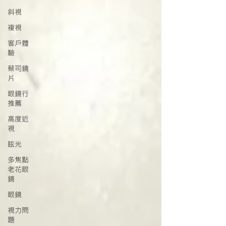
斜視
複視
客戶體
驗
蔡司鏡
片
眼鏡行
推薦
高度近
視
眩光
多焦點
老花眼
鏡
眼鏡
視力問
題