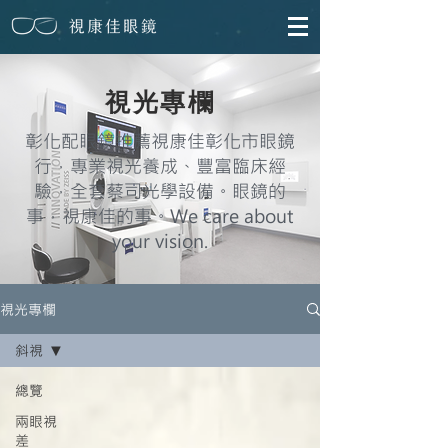
視光專欄
彰化配眼鏡推薦視康佳彰化市眼鏡
行，專業視光養成、豐富臨床經
驗，全套蔡司光學設備。眼鏡的
事，視康佳的事。We care about
your vision.
視光專欄
斜視
總覽
兩眼視
差